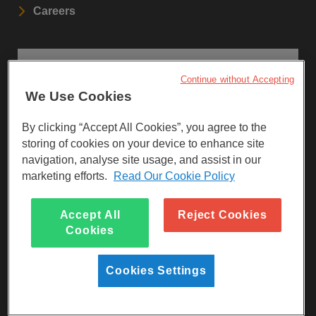
Careers
STAY UPDATED
Continue without Accepting
We Use Cookies
Sign up to our newsletters.
By clicking “Accept All Cookies”, you agree to the
SIGN UP
storing of cookies on your device to enhance site
navigation, analyse site usage, and assist in our
marketing efforts.
Read Our Cookie Policy
Visit Facebook
Visit LinkedIn
Visit Instagram
Accept All
Reject Cookies
Cookies
Cookies Settings
Reg Charity No 247257