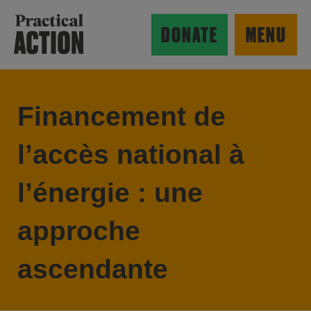
Skip to main content
Practical Action
DONATE
MENU
Financement de
ow search form
l’accès national à
l’énergie : une
approche
ascendante